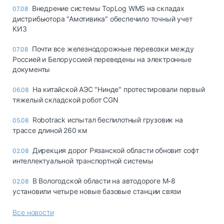
Внедрение системы TopLog WMS на складах
07.08
дистрибьютора "Амотивика" обеспечило точный учет
КИЗ
Почти все железнодорожные перевозки между
07.08
Россией и Белоруссией переведены на электронные
документы
На китайской АЭС "Нинде" протестировали первый
06.08
тяжелый складской робот CGN
Robotrack испытал беспилотный грузовик на
05.08
трассе длиной 260 км
Дирекция дорог Рязанской области обновит софт
02.08
интеллектуальной транспортной системы
В Вологодской области на автодороге М-8
02.08
установили четыре новые базовые станции связи
Все новости