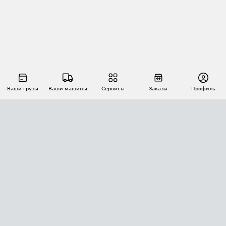
Ваши грузы
Ваши машины
Сервисы
Заказы
Профиль
АВТОМАТИЗАЦИЯ ПЕРЕВОЗОК
Площадки
Заказы
Торги
Тендеры
АТИ-Доки
GPS-мониторинг
АТИ Мессенджер
Цепочки грузов
API ATI.SU
ПОЛЕЗНОЕ
Расчет расстояний