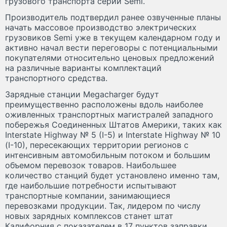
грузового транспорта серии Semi.
Производитель подтвердил ранее озвученные планы
начать массовое производство электрических
грузовиков Semi уже в текущем календарном году и
активно начал вести переговоры с потенциальными
покупателями относительно ценовых предложений
на различные варианты комплектаций
транспортного средства.
Зарядные станции Megacharger будут
преимущественно расположены вдоль наиболее
оживленных транспортных магистралей западного
побережья Соединенных Штатов Америки, таких как
Interstate Highway № 5 (I-5) и Interstate Highway № 10
(I-10), пересекающих территории регионов с
интенсивным автомобильным потоком и большим
объемом перевозок товаров. Наибольшее
количество станций будет установлено именно там,
где наибольшие потребности испытывают
транспортные компании, занимающиеся
перевозками продукции. Так, лидером по числу
новых зарядных комплексов станет штат
Калифорния с показателем в 17 пунктов заправки