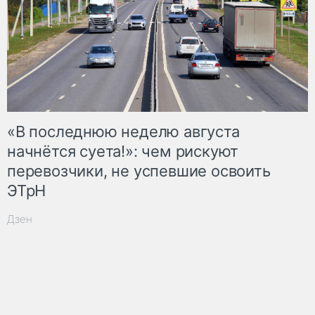
«В последнюю неделю августа
начнётся суета!»: чем рискуют
перевозчики, не успевшие освоить
ЭТрН
Дзен