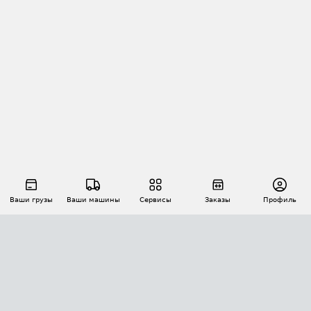
Ваши грузы
Ваши машины
Сервисы
Заказы
Профиль
АВТОМАТИЗАЦИЯ ПЕРЕВОЗОК
Площадки
Заказы
Торги
Тендеры
АТИ-Доки