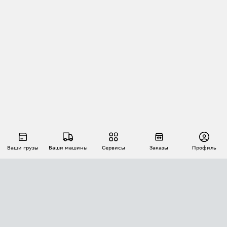
Ваши грузы
Ваши машины
Сервисы
Заказы
Профиль
АВТОМАТИЗАЦИЯ ПЕРЕВОЗОК
Площадки
Заказы
Торги
Тендеры
АТИ-Доки