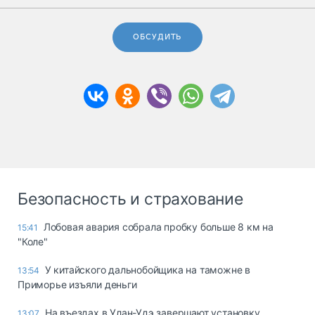
ОБСУДИТЬ
Безопасность и страхование
Лобовая авария собрала пробку больше 8 км на
15:41
"Коле"
У китайского дальнобойщика на таможне в
13:54
Приморье изъяли деньги
Ha въeздax в Улaн-Удэ зaвepшaют ycтaнoвкy
13:07