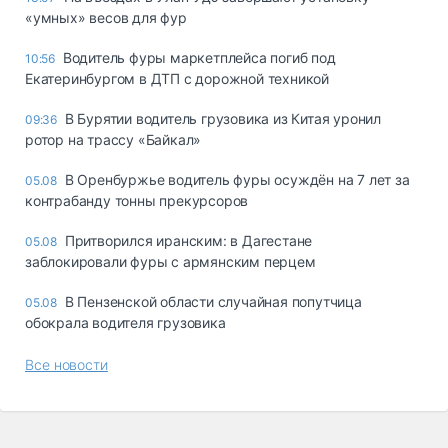
«yмныx» вecoв для фyp
Водитель фуры маркетплейса погиб под
10:56
Екатеринбургом в ДТП с дорожной техникой
В Бурятии водитель грузовика из Китая уронил
09:36
ротор на трассу «Байкал»
В Оренбуржье водитель фуры осуждён на 7 лет за
05.08
контрабанду тонны прекурсоров
Притворился иранским: в Дагестане
05.08
заблокировали фуры с армянским перцем
В Пензенской области случайная попутчица
05.08
обокрала водителя грузовика
Все новости