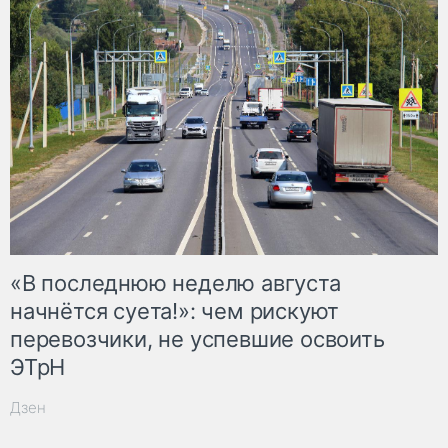
«В последнюю неделю августа
начнётся суета!»: чем рискуют
перевозчики, не успевшие освоить
ЭТрН
Дзен