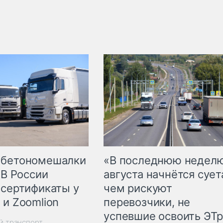
 бетономешалки
«В последнюю недел
 В России
августа начнётся суета
 сертификаты у
чем рискуют
 и Zoomlion
перевозчики, не
успевшие освоить ЭТ
й транспорт