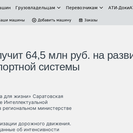
ашин
Грузовладельцам
Перевозчикам
АТИ-Доки
А
Ваши машины
Добавить машину
Заказы
учит 64,5 млн руб. на разв
портной системы
а для жизни» Саратовская
ие Интеллектуальной
в региональном министерстве
изации дорожного движения.
данные об интенсивности