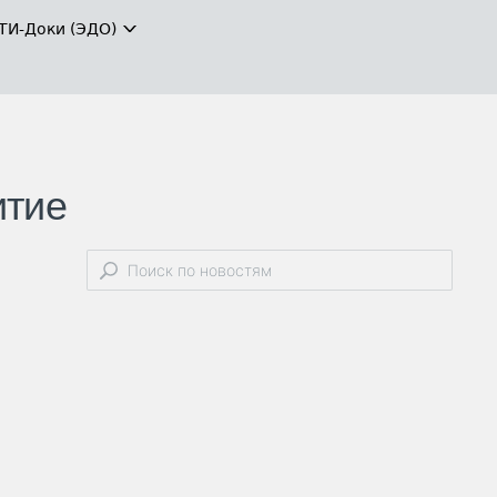
ТИ-Доки (ЭДО)
итие