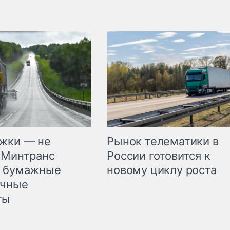
жки — не
Рынок телематики в
 Минтранс
России готовится к
л бумажные
новому циклу роста
очные
ты