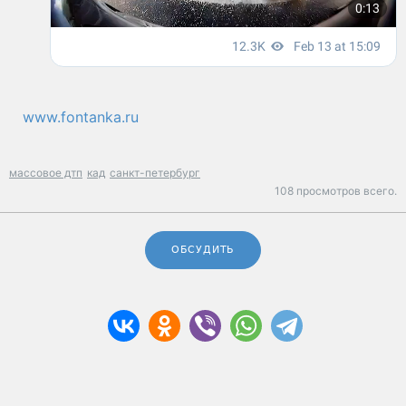
www.fontanka.ru
массовое дтп
кад
санкт-петербург
108 просмотров всего.
ОБСУДИТЬ