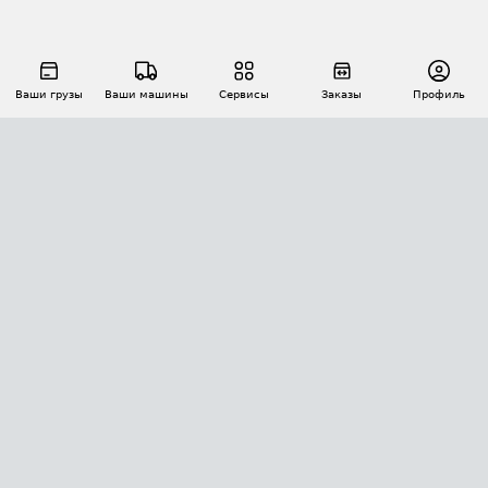
Ваши грузы
Ваши машины
Сервисы
Заказы
Профиль
АВТОМАТИЗАЦИЯ ПЕРЕВОЗОК
Площадки
Заказы
Торги
Тендеры
АТИ-Доки
GPS-мониторинг
АТИ Мессенджер
Цепочки грузов
API ATI.SU
ПОЛЕЗНОЕ
Расчет расстояний
БЕЗОПАСНОСТЬ
Академия ATI.SU
ATI.SU о безопасности
Звезды ATI.SU на вашем сайте
КОНТАКТЫ И ТАРИФЫ
Памятка по проверке контрагентов
Индекс ATI.SU FTL РФ