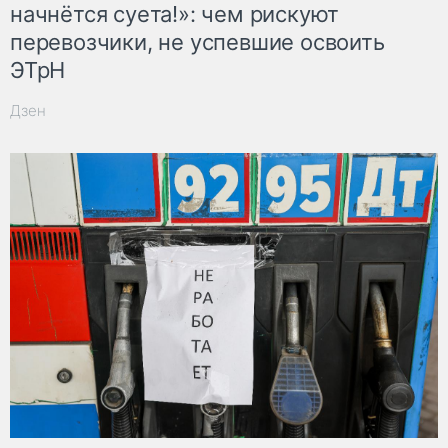
начнётся суета!»: чем рискуют
перевозчики, не успевшие освоить
ЭТрН
Дзен