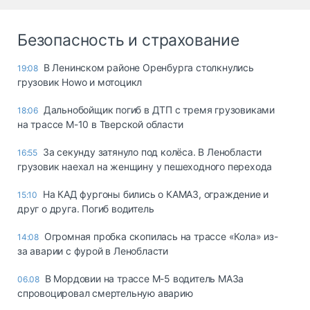
Безопасность и страхование
В Ленинском районе Оренбурга столкнулись
19:08
грузовик Howo и мотоцикл
Дальнобойщик погиб в ДТП с тремя грузовиками
18:06
на трассе М-10 в Тверской области
За секунду затянуло под колёса. В Ленобласти
16:55
грузовик наехал на женщину у пешеходного перехода
На КАД фургоны бились о КАМАЗ, ограждение и
15:10
друг о друга. Погиб водитель
Огромная пробка скопилась на трассе «Кола» из-
14:08
за аварии с фурой в Ленобласти
В Мордовии на трассе М-5 водитель МАЗа
06.08
спровоцировал смертельную аварию