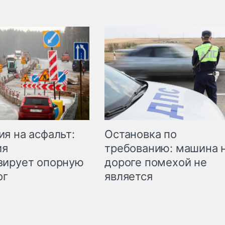
Остановка по
я на асфальт:
требованию: машина 
ия
дороге помехой не
зирует опорную
является
ог