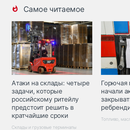
Самое читаемое
Горючая 
Атаки на склады: четыре
начали а
задачи, которые
закрыват
российскому ритейлу
ребренд
предстоит решить в
кратчайшие сроки
Топливо, мас
Склады и грузовые терминалы