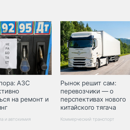
пора: АЗС
Рынок решит сам:
ктивно
перевозчики — о
ься на ремонт и
перспективах нового
инг
китайского тягача
ла и автохимия
Коммерческий транспорт