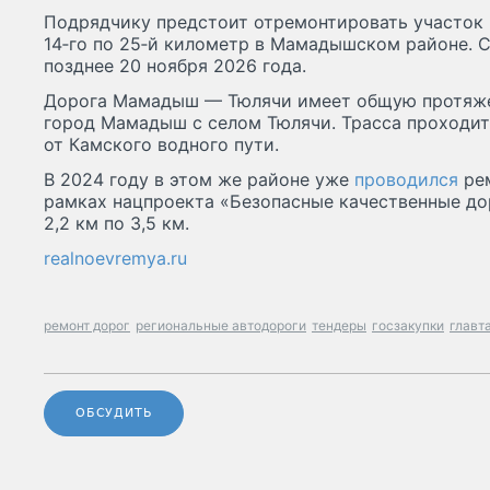
Подрядчику предстоит отремонтировать участок 
14‑го по 25‑й километр в Мамадышском районе. 
позднее 20 ноября 2026 года.
Дорога Мамадыш — Тюлячи имеет общую протяжен
город Мамадыш с селом Тюлячи. Трасса проходит
от Камского водного пути.
В 2024 году в этом же районе уже
проводился
рем
рамках нацпроекта «Безопасные качественные до
2,2 км по 3,5 км.
realnoevremya.ru
ремонт дорог
региональные автодороги
тендеры
госзакупки
главт
ОБСУДИТЬ