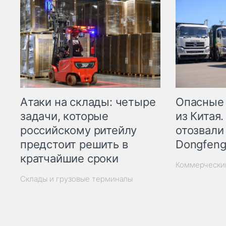
Опасные
Атаки на склады: четыре
из Китая.
задачи, которые
отозвали
российскому ритейлу
Dongfeng
предстоит решить в
кратчайшие сроки
Коммерчески
Склады и грузовые терминалы