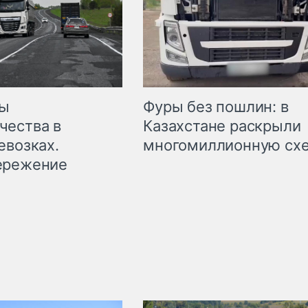
мы
Фуры без пошлин: в
чества в
Казахстане раскрыли
евозках.
многомиллионную сх
ережение