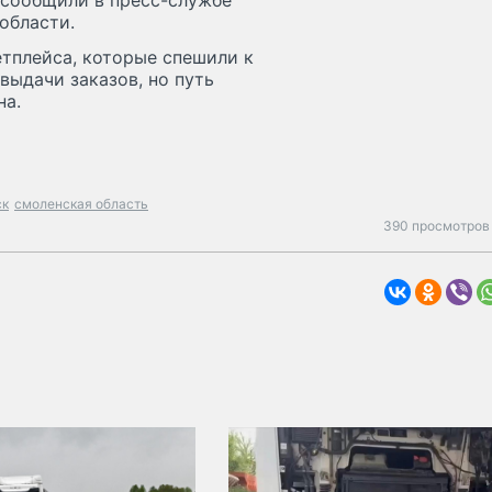
 сообщили в пресс-службе
области.
етплейса, которые спешили к
выдачи заказов, но путь
на.
ск
смоленская область
390 просмотров 