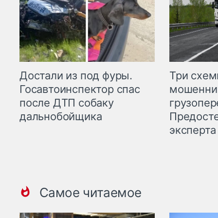
Три схе
Достали из под фуры.
мошенни
Госавтоинспектор спас
грузопер
после ДТП собаку
Предост
дальнобойщика
эксперта
Самое читаемое