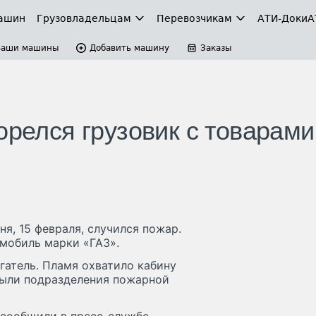
ашин
Грузовладельцам
Перевозчикам
АТИ-Доки
А
Ваши машины
Добавить машину
Заказы
орелся грузовик с товарами
, 15 февраля, случился пожар.
омобиль марки «ГАЗ».
гатель. Пламя охватило кабину
были подразделения пожарной