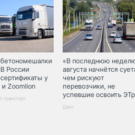
 бетономешалки
«В последнюю недел
 В России
августа начнётся суета
 сертификаты у
чем рискуют
 и Zoomlion
перевозчики, не
успевшие освоить ЭТ
й транспорт
Дзен