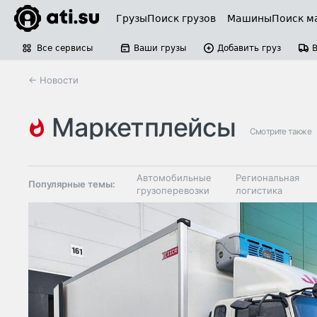
Грузы
Поиск грузов
Машины
Поиск м
Все сервисы
Ваши грузы
Добавить груз
← Новости
маркетплейсы
Смотрите также
Автомобильные
Региональная
Популярные темы:
грузоперевозки
логистика
Склады и
Таможня и ВЭД
грузовые
терминалы