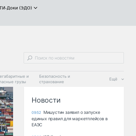
ТИ-Доки (ЭДО)
егабаритные и
Безопасность и
Ещё
пасные грузы
страхование
 масла и
Дзен
ия
Новости
Мишустин заявил о запуске
09:52
единых правил для маркетплейсов в
ЕАЭС