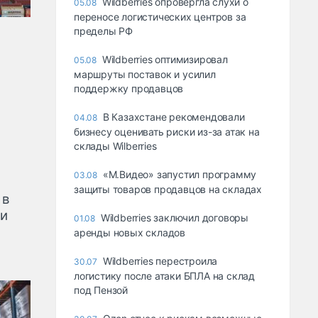
Wildberries опровергла слухи о
05.08
переносе логистических центров за
пределы РФ
Wildberries оптимизировал
05.08
маршруты поставок и усилил
поддержку продавцов
В Казахстане рекомендовали
04.08
бизнесу оценивать риски из-за атак на
склады Wilberries
«М.Видео» запустил программу
03.08
защиты товаров продавцов на складах
 в
ми
Wildberries заключил договоры
01.08
аренды новых складов
Wildberries перестроила
30.07
логистику после атаки БПЛА на склад
под Пензой