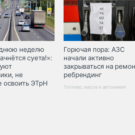
Горючая пора: АЗС
еднюю неделю
начали активно
ачнётся суета!»:
закрываться на ремон
куют
ребрендинг
ики, не
 освоить ЭТрН
Топливо, масла и автохимия