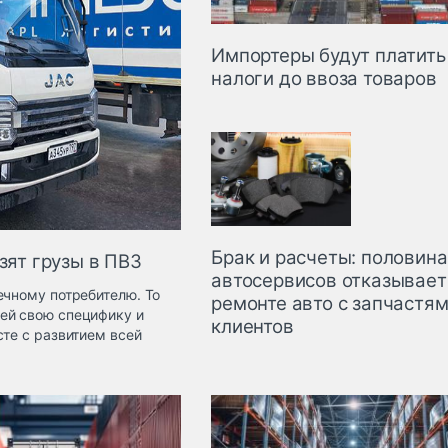
Импортеры будут платить
налоги до ввоза товаров
Брак и расчеты: половина
зят грузы в ПВЗ
автосервисов отказывает
ечному потребителю. То
ремонте авто с запчастя
ей свою специфику и
клиентов
сте с развитием всей