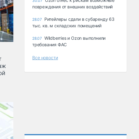
Ozon отнес к рискам возможные
30.07
повреждения от внешних воздействий
Ритейлеры сдали в субаренду 63
28.07
тыс. кв. м складских помещений
Wildberries и Ozon выполнили
28.07
требования ФАС
Все новости
т
аж
ой