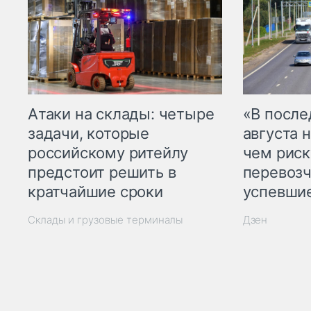
Атаки на склады: четыре
«В посл
задачи, которые
августа н
российскому ритейлу
чем рис
предстоит решить в
перевозч
кратчайшие сроки
успевшие
Склады и грузовые терминалы
Дзен