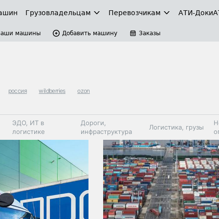
ашин
Грузовладельцам
Перевозчикам
АТИ-Доки
А
Ваши машины
Добавить машину
Заказы
россия
wildberries
ozon
ЭДО, ИТ в
Дороги,
Н
Логистика, грузы
логистике
инфраструктура
о
Коммерческий
Автосервис,
Топливо,
Спецтехника
транспорт
запчасти, шины
автохим