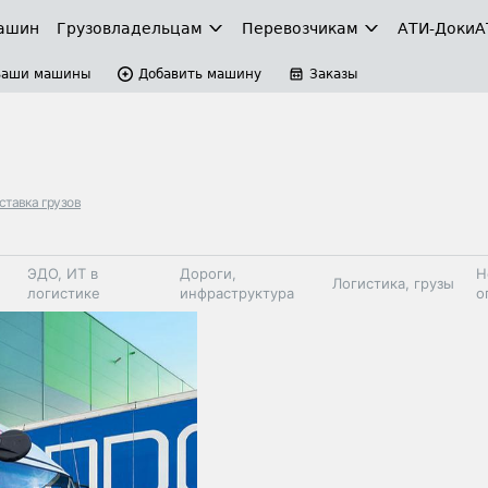
ашин
Грузовладельцам
Перевозчикам
АТИ-Доки
А
Ваши машины
Добавить машину
Заказы
ставка грузов
ЭДО, ИТ в
Дороги,
Н
Логистика, грузы
логистике
инфраструктура
о
Коммерческий
Автосервис,
Топливо,
Спецтехника
транспорт
запчасти, шины
автохим