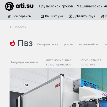
Грузы
Поиск грузов
Машины
Поиск м
Все сервисы
Ваши грузы
Добавить груз
← Новости
пвз
Смотрите также
россия
маркетплейсы
до
Автомобильные
Региональная
Популярные темы:
грузоперевозки
логистика
Склады и
Таможня и ВЭД
грузовые
терминалы