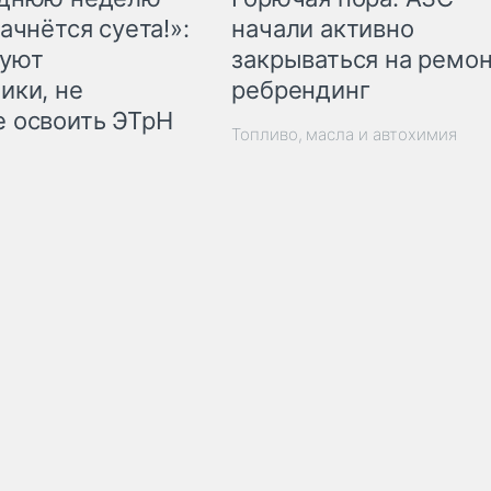
начали активно
ачнётся суета!»:
закрываться на ремон
куют
ребрендинг
ики, не
 освоить ЭТрН
Топливо, масла и автохимия