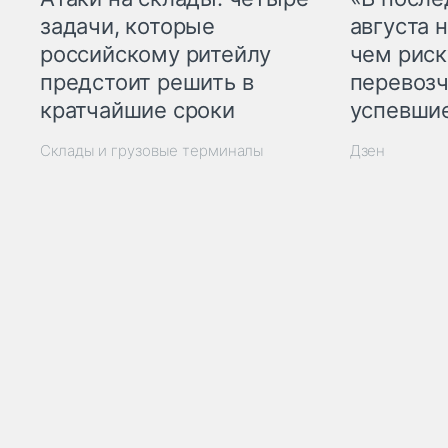
задачи, которые
августа н
российскому ритейлу
чем рис
предстоит решить в
перевозч
кратчайшие сроки
успевшие
Склады и грузовые терминалы
Дзен