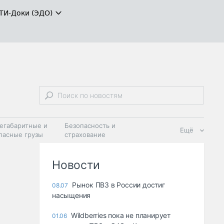
ТИ-Доки (ЭДО)
егабаритные и
Безопасность и
Ещё
пасные грузы
страхование
 масла и
Дзен
ия
Новости
Рынок ПВЗ в России достиг
08.07
насыщения
Wildberries пока не планирует
01.06