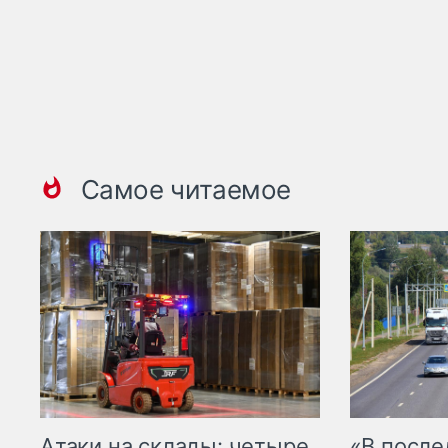
Самое читаемое
Атаки на склады: четыре
«В посл