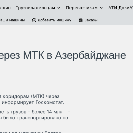
ашин
Грузовладельцам
Перевозчикам
АТИ-Доки
А
Ваши машины
Добавить машину
Заказы
ерез МТК в Азербайджане
 коридорам (МТК) через
, информирует Госкомстат.
ть грузов – более 14 млн т –
лн было транспортировано по