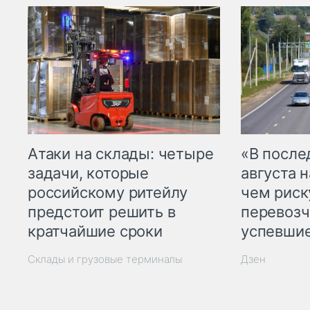
Атаки на склады: четыре
«В посл
задачи, которые
августа н
российскому ритейлу
чем рис
предстоит решить в
перевозч
кратчайшие сроки
успевшие
Склады и грузовые терминалы
Дзен