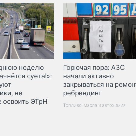
Горючая пора: АЗС
еднюю неделю
начали активно
ачнётся суета!»:
закрываться на ремон
куют
ребрендинг
ики, не
 освоить ЭТрН
Топливо, масла и автохимия