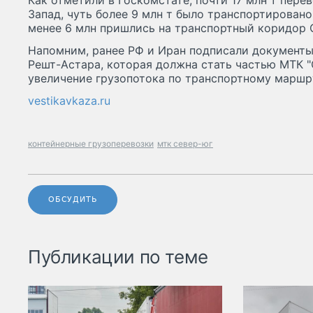
Как отметили в Госкомстате, почти 17 млн т пере
Запад, чуть более 9 млн т было транспортирован
менее 6 млн пришлись на транспортный коридор 
Напомним, ранее РФ и Иран подписали документы
Решт-Астара, которая должна стать частью МТК "
увеличение грузопотока по транспортному маршр
vestikavkaza.ru
контейнерные грузоперевозки
мтк север-юг
ОБСУДИТЬ
Публикации по теме