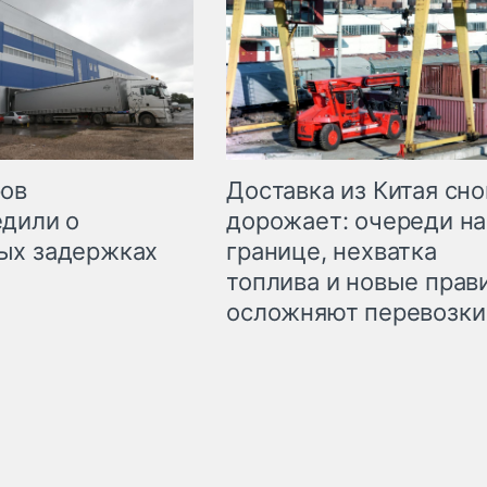
Доставка из Китая сно
ров
дорожает: очереди на
дили о
границе, нехватка
ых задержках
топлива и новые прав
осложняют перевозки