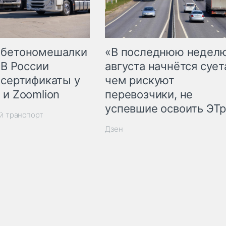
 бетономешалки
«В последнюю недел
 В России
августа начнётся суета
 сертификаты у
чем рискуют
 и Zoomlion
перевозчики, не
успевшие освоить ЭТ
й транспорт
Дзен