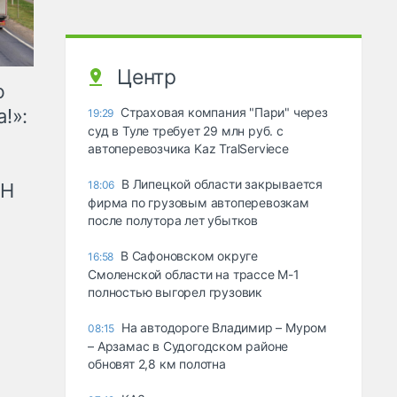
Центр
ю
!»:
Страховая компания "Пари" через
19:29
суд в Туле требует 29 млн руб. с
автоперевозчика Kaz TralServiece
В Липецкой области закрывается
18:06
рН
фирма по грузовым автоперевозкам
после полутора лет убытков
В Сафоновском округе
16:58
Смоленской области на трассе М-1
полностью выгорел грузовик
На автодороге Владимир – Муром
08:15
– Арзамас в Судогодском районе
обновят 2,8 км полотна