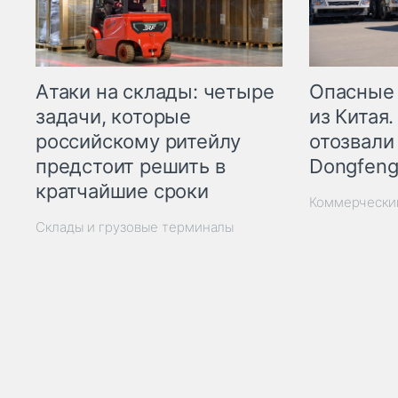
Опасные
Атаки на склады: четыре
из Китая.
задачи, которые
отозвали
российскому ритейлу
Dongfeng
предстоит решить в
кратчайшие сроки
Коммерчески
Склады и грузовые терминалы