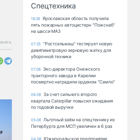
Спецтехника
Ярославская область получила
18:29
пять пожарных автоцистерн "Пожснаб"
на шасси МАЗ
всего.
"Ростсельмаш" тестирует новую
07:25
девятиметровую зерновую жатку для
уборочной техники
Экс-директора Онежского
07.08
тракторного завода в Карелии
посмертно наградили орденом "Сампо"
За счет сильного второго
06.08
квартала Caterpillar повысил ожидания
по годовой выручке
Льготный заём на спецтехнику из
05.08
Петербурга для МСП увеличен в 6 раз
Южноуральское предприятие
04.08