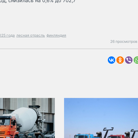
д, снизилась на 0,6% до 702,7
025 года
лесная отрасль
финляндия
26 просмотров 