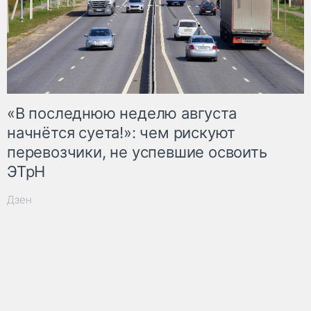
«В последнюю неделю августа
начнётся суета!»: чем рискуют
перевозчики, не успевшие освоить
ЭТрН
Дзен