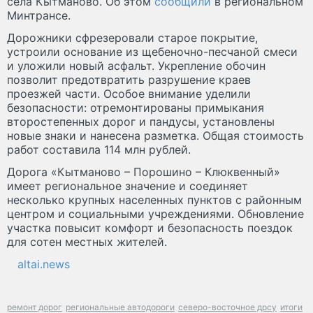
села Кытманово. Об этом
сообщили
в региональном
Минтрансе.
Дорожники сфрезеровали старое покрытие,
устроили основание из щебеночно-песчаной смеси
и уложили новый асфальт. Укрепление обочин
позволит предотвратить разрушение краев
проезжей части. Особое внимание уделили
безопасности: отремонтированы примыкания
второстепенных дорог и пандусы, установлены
новые знаки и нанесена разметка. Общая стоимость
работ составила 114 млн рублей.
Дорога «Кытманово – Порошино – Клюквенный»
имеет региональное значение и соединяет
несколько крупных населенных пунктов с районным
центром и социальными учреждениями. Обновление
участка повысит комфорт и безопасность поездок
для сотен местных жителей.
altai.news
ремонт дорог
региональные автодороги
северо-восточное дрсу
итоги