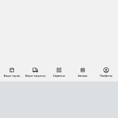
Ваши грузы
Ваши машины
Сервисы
Заказы
Профиль
АВТОМАТИЗАЦИЯ ПЕРЕВОЗОК
Площадки
Заказы
Торги
Тендеры
АТИ-Доки