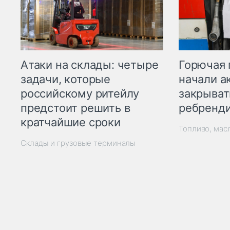
Горючая 
Атаки на склады: четыре
начали а
задачи, которые
закрыват
российскому ритейлу
ребренд
предстоит решить в
кратчайшие сроки
Топливо, мас
Склады и грузовые терминалы