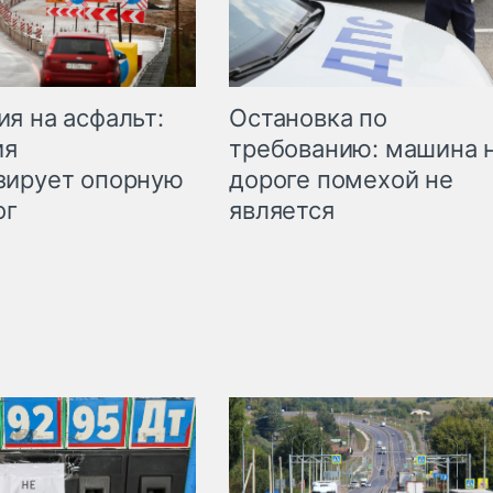
Остановка по
я на асфальт:
требованию: машина 
ия
дороге помехой не
зирует опорную
является
ог