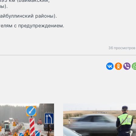
 393 км (Баймакский,
ы).
Хайбуллинский районы).
телям с предупреждением.
36 просмотров 