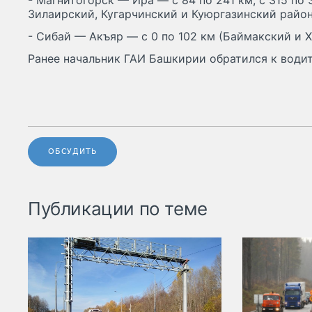
- Магнитогорск — Ира — с 84 по 241 км, с 315 по
Зилаирский, Кугарчинский и Куюргазинский район
- Сибай — Акъяр — с 0 по 102 км (Баймакский и 
Ранее начальник ГАИ Башкирии обратился к води
ОБСУДИТЬ
Публикации по теме