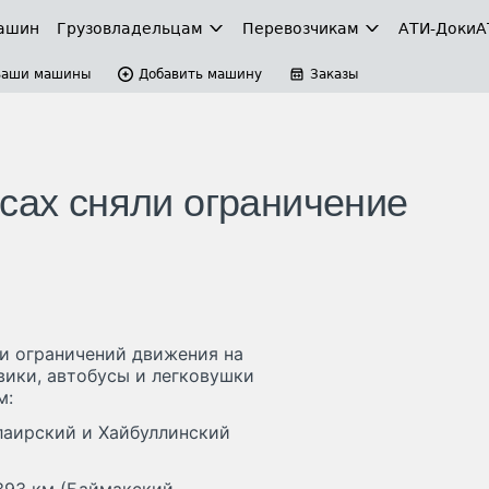
ашин
Грузовладельцам
Перевозчикам
АТИ-Доки
А
Ваши машины
Добавить машину
Заказы
ссах сняли ограничение
и ограничений движения на
овики, автобусы и легковушки
м:
лаирский и Хайбуллинский