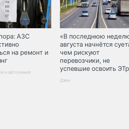
пора: АЗС
«В последнюю недел
ктивно
августа начнётся суета
ься на ремонт и
чем рискуют
инг
перевозчики, не
успевшие освоить ЭТ
ла и автохимия
Дзен