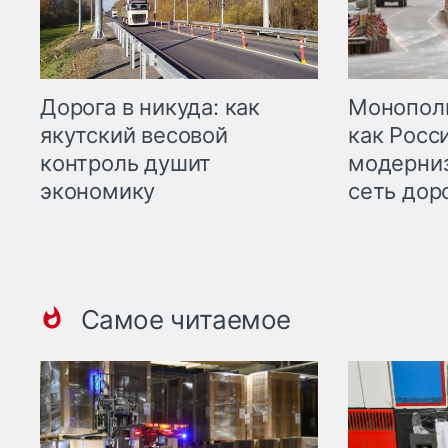
Дорога в никуда: как
Монополи
якутский весовой
как Росс
контроль душит
модерни
экономику
сеть дор
Самое читаемое