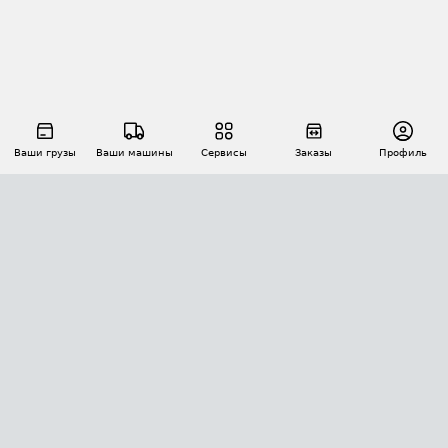
Ваши грузы
Ваши машины
Сервисы
Заказы
Профиль
АВТОМАТИЗАЦИЯ ПЕРЕВОЗОК
Площадки
Заказы
Торги
Тендеры
АТИ-Доки
GPS-мониторинг
АТИ Мессенджер
Цепочки грузов
API ATI.SU
ПОЛЕЗНОЕ
Расчет расстояний
БЕЗОПАСНОСТЬ
Академия ATI.SU