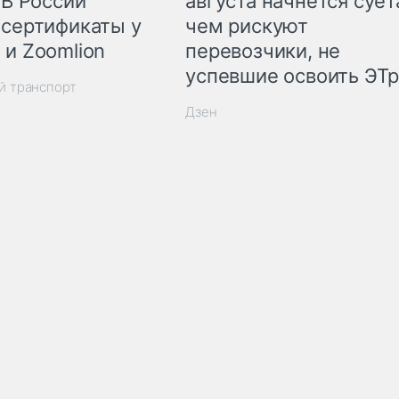
 В России
августа начнётся суета
 сертификаты у
чем рискуют
 и Zoomlion
перевозчики, не
успевшие освоить ЭТ
й транспорт
Дзен