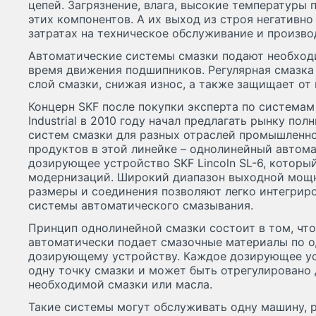
цепей. Загрязнение, влага, высокие температуры 
этих компонентов. А их выход из строя негативно
затратах на техническое обслуживание и произво
Автоматические системы смазки подают необход
время движения подшипников. Регулярная смазк
слой смазки, снижая износ, а также защищает от
Концерн SKF после покупки эксперта по системам
Industrial в 2010 году начал предлагать рынку п
систем смазки для разных отраслей промышленно
продуктов в этой линейке – однолинейный автом
дозирующее устройство SKF Lincoln SL-6, которы
модернизаций. Широкий диапазон выходной мощн
размеры и соединения позволяют легко интегрир
системы автоматического смазывания.
Принцип однолинейной смазки состоит в том, что
автоматически подает смазочные материалы по 
дозирующему устройству. Каждое дозирующее ус
одну точку смазки и может быть отрегулировано 
необходимой смазки или масла.
Такие системы могут обслуживать одну машину, 