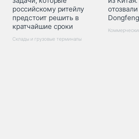
из Китая.
задачи, которые
отозвали
российскому ритейлу
Dongfeng
предстоит решить в
кратчайшие сроки
Коммерчески
Склады и грузовые терминалы