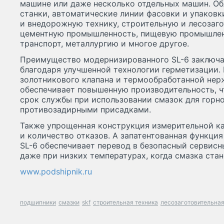
машине или даже несколько отдельных машин. О
станки, автоматические линии фасовки и упаков
и внедорожную технику, строительную и лесозаго
цементную промышленность, пищевую промышле
транспорт, металлургию и многое другое.
Преимущество модернизированного SL-6 заключа
благодаря улучшенной технологии герметизации.
золотникового клапана и термообработанной нер
обеспечивает повышенную производительность, ч
срок службы при использовании смазок для гор
противозадирными присадками.
Также упрощенная конструкция измерительной ка
и количество отказов. А запатентованная функция
SL-6 обеспечивает перевод в безопасный сервис
даже при низких температурах, когда смазка стан
www.podshipnik.ru
подшипники
смазки
skf
строительная техника
лесозаготовительная