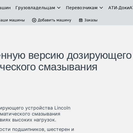
ашин
Грузовладельцам
Перевозчикам
АТИ-Доки
А
Ваши машины
Добавить машину
Заказы
енную версию дозирующего
ического смазывания
ирующего устройства Lincoln
оматического смазывания
виях высоких нагрузок.
ности подшипников, шестерен и