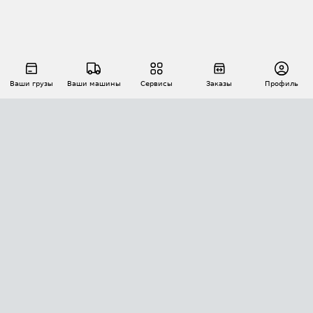
Ваши грузы
Ваши машины
Сервисы
Заказы
Профиль
АВТОМАТИЗАЦИЯ ПЕРЕВОЗОК
Площадки
Заказы
Торги
Тендеры
АТИ-Доки
GPS-мониторинг
АТИ Мессенджер
Цепочки грузов
API ATI.SU
ПОЛЕЗНОЕ
Расчет расстояний
БЕЗОПАСНОСТЬ
Академия ATI.SU
ATI.SU о безопасности
Звезды ATI.SU на вашем сайте