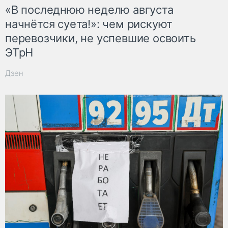
«В последнюю неделю августа
начнётся суета!»: чем рискуют
перевозчики, не успевшие освоить
ЭТрН
Дзен