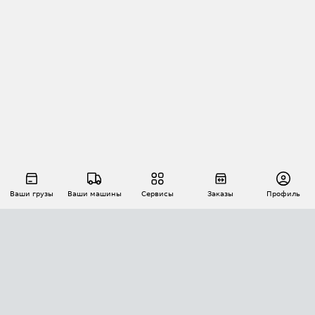
Ваши грузы
Ваши машины
Сервисы
Заказы
Профиль
АВТОМАТИЗАЦИЯ ПЕРЕВОЗОК
Площадки
Заказы
Торги
Тендеры
АТИ-Доки
GPS-мониторинг
АТИ Мессенджер
Цепочки грузов