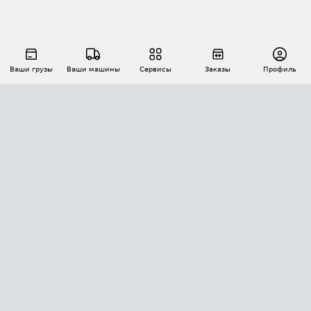
Ваши грузы
Ваши машины
Сервисы
Заказы
Профиль
АВТОМАТИЗАЦИЯ ПЕРЕВОЗОК
Площадки
Заказы
Торги
Тендеры
АТИ-Доки
GPS-мониторинг
АТИ Мессенджер
Цепочки грузов
API ATI.SU
ПОЛЕЗНОЕ
Расчет расстояний
БЕЗОПАСНОСТЬ
Академия ATI.SU
ATI.SU о безопасности
Звезды ATI.SU на вашем сайте
КОНТАКТЫ И ТАРИФЫ
Памятка по проверке контрагентов