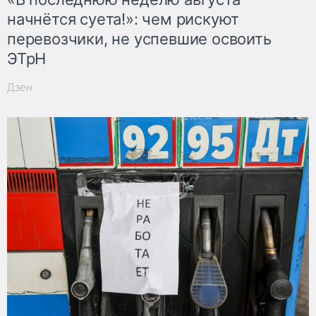
начнётся суета!»: чем рискуют
перевозчики, не успевшие освоить
ЭТрН
Дзен