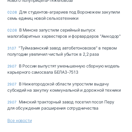
нового полуприцепа-тяжеловоза
Для студентов-аграриев под Воронежем закупили
02.08
семь единиц новой сельхозтехники
В Минске запустили серийный выпуск
02.08
малогабаритных харвестеров и форвардеров "Амкодор"
"Туймазинский завод автобетоновозов" в первом
31.07
полугодии увеличил чистый убыток в 2,2 раза
В России выпустят уменьшенную сборную модель
29.07
карьерного самосвала БЕЛАЗ-7513
В Нижегородской области упростили выдачу
29.07
субсидий на закупку коммунальной и дорожной техники
Минский тракторный завод посетил посол Перу
29.07
для обсуждения расширения сотрудничества
Все новости