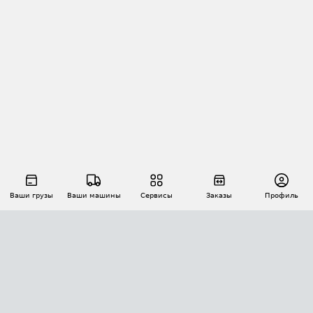
Ваши грузы
Ваши машины
Сервисы
Заказы
Профиль
АВТОМАТИЗАЦИЯ ПЕРЕВОЗОК
Площадки
Заказы
Торги
Тендеры
АТИ-Доки