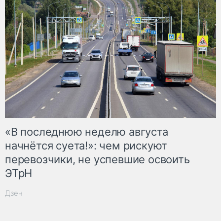
«В последнюю неделю августа
начнётся суета!»: чем рискуют
перевозчики, не успевшие освоить
ЭТрН
Дзен