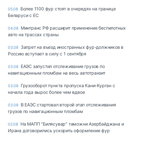
Более 1100 фур стоят в очередях на границе
05.08
Беларуси с ЕС
Минтранс РФ расширит применение беспилотных
04.08
авто на трассах страны
Запрет на въезд иностранных фур-должников в
03.08
Россию вступает в силу с 1 сентября
ЕАЭС запустил отслеживание грузов по
03.08
навигационным пломбам на весь автотранзит
Грузооборот пункта пропуска Кани-Курган с
03.08
начала года вырос более чем вдвое
В ЕАЭС стартовал второй этап отслеживания
03.08
грузов по навигационным пломбам
На МАПП "Билясувар" таможни Азербайджана и
02.08
Ирана договорились ускорить оформление фур