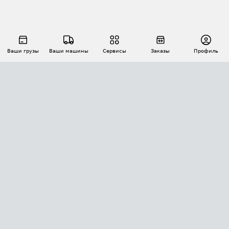
Ваши грузы
Ваши машины
Сервисы
Заказы
Профиль
АВТОМАТИЗАЦИЯ ПЕРЕВОЗОК
Площадки
Заказы
Торги
Тендеры
АТИ-Доки
GPS-мониторинг
АТИ Мессенджер
Цепочки грузов
API ATI.SU
ПОЛЕЗНОЕ
Расчет расстояний
БЕЗОПАСНОСТЬ
Академия ATI.SU
ATI.SU о безопасности
Звезды ATI.SU на вашем сайте
КОНТАКТЫ И ТАРИФЫ
Памятка по проверке контрагентов