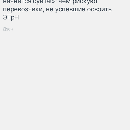
начнётся суета!»: чем рискуют
перевозчики, не успевшие освоить
ЭТрН
Дзен