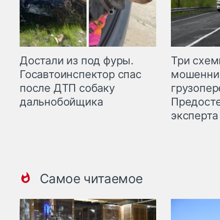
Три схе
Достали из под фуры.
мошенни
Госавтоинспектор спас
грузопер
после ДТП собаку
Предост
дальнобойщика
эксперта
Самое читаемое