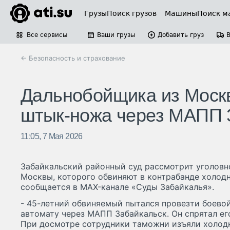
Грузы
Поиск грузов
Машины
Поиск м
Все сервисы
Ваши грузы
Добавить груз
← Безопасность и страхование
Дальнобойщика из Москв
штык-ножа через МАПП 
11:05, 7 Мая 2026
Забайкальский районный суд рассмотрит уголовн
Москвы, которого обвиняют в контрабанде холодн
сообщается в MAX-канале «Суды Забайкалья».
- 45-летний обвиняемый пытался провезти боевой
автомату через МАПП Забайкальск. Он спрятал ег
При досмотре сотрудники таможни изъяли холод