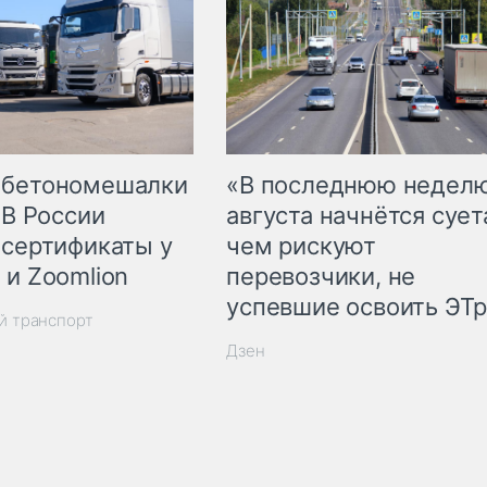
 бетономешалки
«В последнюю недел
 В России
августа начнётся суета
 сертификаты у
чем рискуют
 и Zoomlion
перевозчики, не
успевшие освоить ЭТ
й транспорт
Дзен