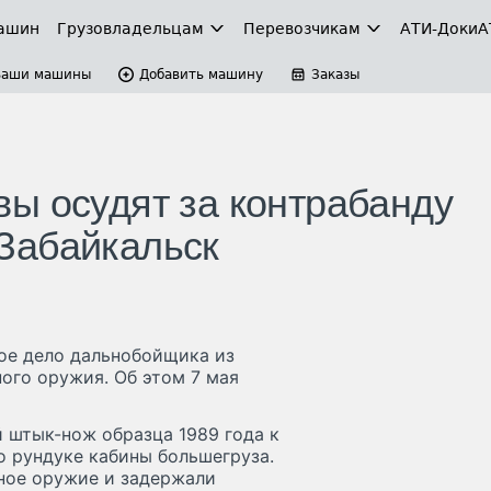
ашин
Грузовладельцам
Перевозчикам
АТИ-Доки
А
Ваши машины
Добавить машину
Заказы
ы осудят за контрабанду
Забайкальск
ое дело дальнобойщика из
ого оружия. Об этом 7 мая
 штык-нож образца 1989 года к
о рундуке кабины большегруза.
ное оружие и задержали