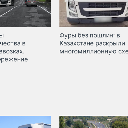
мы
Фуры без пошлин: в
чества в
Казахстане раскрыли
евозках.
многомиллионную сх
ережение