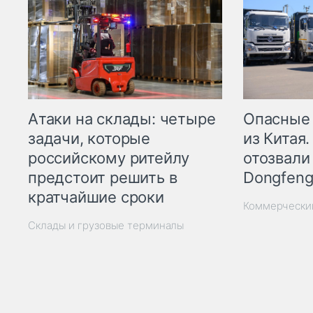
Опасные
Атаки на склады: четыре
из Китая.
задачи, которые
отозвали
российскому ритейлу
Dongfeng
предстоит решить в
кратчайшие сроки
Коммерчески
Склады и грузовые терминалы