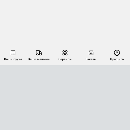
Ваши грузы
Ваши машины
Сервисы
Заказы
Профиль
АВТОМАТИЗАЦИЯ ПЕРЕВОЗОК
Площадки
Заказы
Торги
Тендеры
АТИ-Доки
GPS-мониторинг
АТИ Мессенджер
Цепочки грузов
API ATI.SU
ПОЛЕЗНОЕ