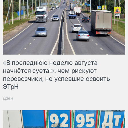
«В последнюю неделю августа
начнётся суета!»: чем рискуют
перевозчики, не успевшие освоить
ЭТрН
Дзен