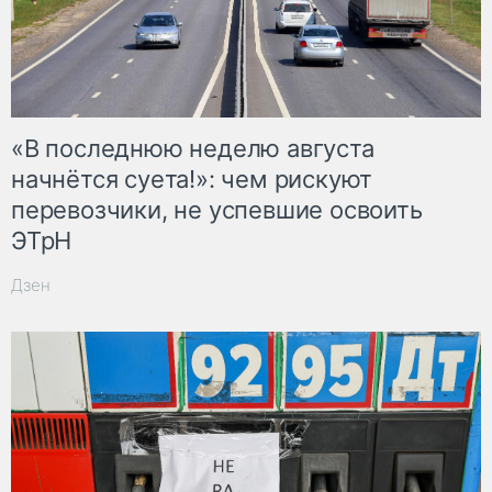
«В последнюю неделю августа
начнётся суета!»: чем рискуют
перевозчики, не успевшие освоить
ЭТрН
Дзен