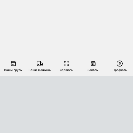
Ваши грузы
Ваши машины
Сервисы
Заказы
Профиль
АВТОМАТИЗАЦИЯ ПЕРЕВОЗОК
Площадки
Заказы
Торги
Тендеры
АТИ-Доки
GPS-мониторинг
АТИ Мессенджер
Цепочки грузов
API ATI.SU