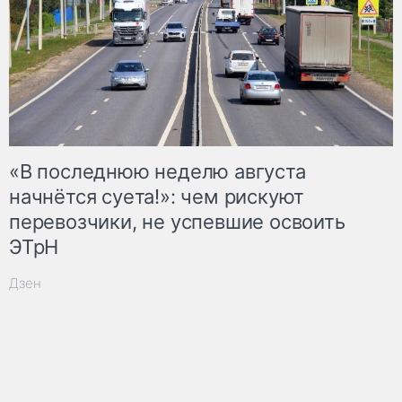
«В последнюю неделю августа
начнётся суета!»: чем рискуют
перевозчики, не успевшие освоить
ЭТрН
Дзен