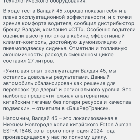
технологического оборудования.
В ходе теста Валдай 45 хорошо показал себя и в
плане эксплуатационной эффективности, и с точки
зрения комфорта водителя, сообщил дистрибьютор
бренда Валдай, компания «СТТ». Особенно водители
оценили высоту потолка в кабине, эффективный
климат-контроль, достойную шумоизоляцию и
пневмоподвеску сиденья. Отметили и топливную
экономичность: расход в смешанном цикле
составил 27 литров.
«Учитывая опыт эксплуатации Валдая 45, мы
остались довольны результатами. Данный
автомобиль сбалансирован как решение для
перевозок "до двери" и регионального уровня. Это
наиболее предпочтительная альтернатива
китайским тягачам без потери ресурса и качества
подвески», – отметили в «БашРефТрансе».
Напомним, Валдай 45 – это локализованная в
Нижнем Новгороде копия китайского Foton Auman
EST-А 1846, со второго полугодия 2024 года
производящаяся у нас по полному циклу.