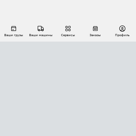
Ваши грузы
Ваши машины
Сервисы
Заказы
Профиль
АВТОМАТИЗАЦИЯ ПЕРЕВОЗОК
Площадки
Заказы
Торги
Тендеры
АТИ-Доки
GPS-мониторинг
АТИ Мессенджер
Цепочки грузов
API ATI.SU
ПОЛЕЗНОЕ
Расчет расстояний
БЕЗОПАСНОСТЬ
Академия ATI.SU
ATI.SU о безопасности
Звезды ATI.SU на вашем сайте
КОНТАКТЫ И ТАРИФЫ