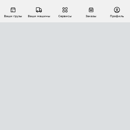
Ваши грузы
Ваши машины
Сервисы
Заказы
Профиль
АВТОМАТИЗАЦИЯ ПЕРЕВОЗОК
Площадки
Заказы
Торги
Тендеры
АТИ-Доки
GPS-мониторинг
АТИ Мессенджер
Цепочки грузов
API ATI.SU
ПОЛЕЗНОЕ
Расчет расстояний
БЕЗОПАСНОСТЬ
Академия ATI.SU
ATI.SU о безопасности
Звезды ATI.SU на вашем сайте
КОНТАКТЫ И ТАРИФЫ
Памятка по проверке контрагентов
Индекс ATI.SU FTL РФ
О системе ATI.SU
Светофор+
Средние ставки
ИНФОРМАЦИЯ
Контактная информация