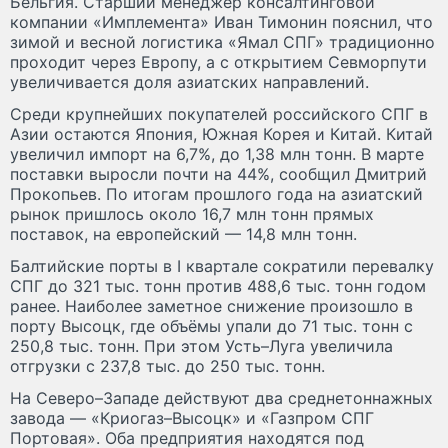
Бельгия. Старший менеджер консалтинговой
компании «Имплемента» Иван Тимонин пояснил, что
зимой и весной логистика «Ямал СПГ» традиционно
проходит через Европу, а с открытием Севморпути
увеличивается доля азиатских направлений.
Среди крупнейших покупателей российского СПГ в
Азии остаются Япония, Южная Корея и Китай. Китай
увеличил импорт на 6,7%, до 1,38 млн тонн. В марте
поставки выросли почти на 44%, сообщил Дмитрий
Прокопьев. По итогам прошлого года на азиатский
рынок пришлось около 16,7 млн тонн прямых
поставок, на европейский — 14,8 млн тонн.
Балтийские порты в I квартале сократили перевалку
СПГ до 321 тыс. тонн против 488,6 тыс. тонн годом
ранее. Наиболее заметное снижение произошло в
порту Высоцк, где объёмы упали до 71 тыс. тонн с
250,8 тыс. тонн. При этом Усть–Луга увеличила
отгрузки с 237,8 тыс. до 250 тыс. тонн.
На Северо–Западе действуют два среднетоннажных
завода — «Криогаз–Высоцк» и «Газпром СПГ
Портовая». Оба предприятия находятся под