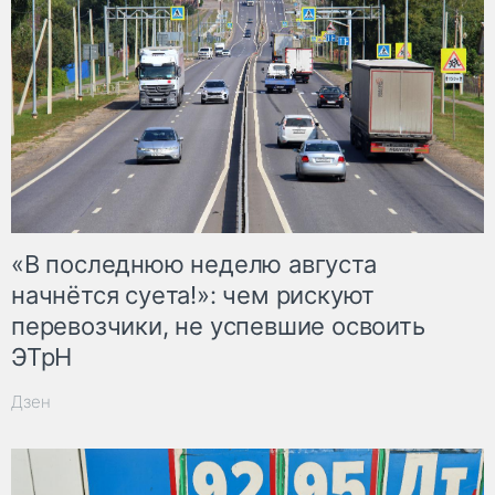
«В последнюю неделю августа
начнётся суета!»: чем рискуют
перевозчики, не успевшие освоить
ЭТрН
Дзен