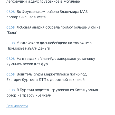
легковушки и двух грузовиков в Могилеве
Во Фрунзенском районе Владимира МАЗ
06.08
протаранил Lada Vesta
Лобовая авария собрала пробку больше 8 км на
06.08
"Коле"
У китайского дальнобойщика на таможне в
06.08
Приморье изъяли деньги
Ha въeздax в Улaн-Удэ зaвepшaют ycтaнoвкy
06.08
«yмныx» вecoв для фyp
Водитель фуры маркетплейса погиб под
06.08
Екатеринбургом в ДТП с дорожной техникой
В Бурятии водитель грузовика из Китая уронил
06.08
ротор на трассу «Байкал»
Все новости