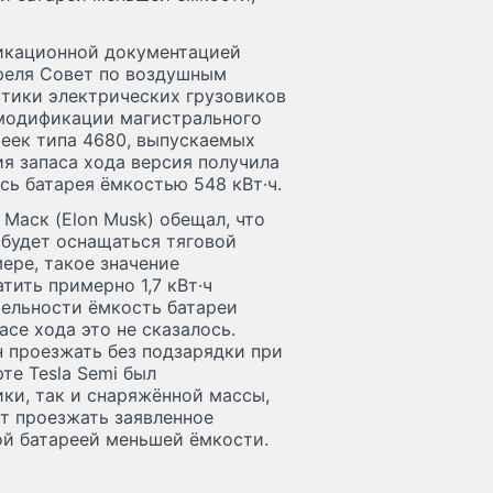
фикационной документацией
апреля Совет по воздушным
тики электрических грузовиков
е модификации магистрального
еек типа 4680, выпускаемых
ия запаса хода версия получила
сь батарея ёмкостью 548 кВт·ч.
 Маск (Elon Musk) обещал, что
 будет оснащаться тяговой
ере, такое значение
ить примерно 1,7 кВт·ч
тельности ёмкость батареи
асе хода это не сказалось.
н проезжать без подзарядки при
рте Tesla Semi был
ки, так и снаряжённой массы,
ет проезжать заявленное
ой батареей меньшей ёмкости.