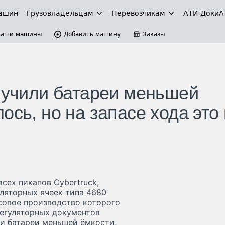
ашин
Грузовладельцам
Перевозчикам
АТИ-Доки
А
Ваши машины
Добавить машину
Заказы
олучили батареи меньшей
ось, но на запасе хода это
сех пикапов Cybertruck,
ляторных ячеек типа 4680
ссовое производство которого
регуляторных документов
ли батареи меньшей ёмкости,