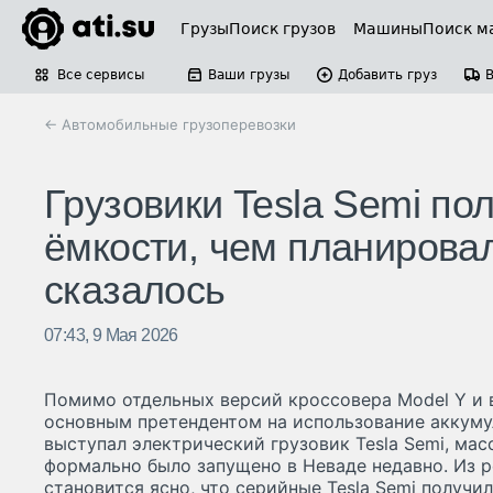
Грузы
Поиск грузов
Машины
Поиск м
Все сервисы
Ваши грузы
Добавить груз
← Автомобильные грузоперевозки
Грузовики Tesla Semi п
ёмкости, чем планировал
сказалось
07:43, 9 Мая 2026
Помимо отдельных версий кроссовера Model Y и в
основным претендентом на использование аккуму
выступал электрический грузовик Tesla Semi, ма
формально было запущено в Неваде недавно. Из 
становится ясно, что серийные Tesla Semi получи