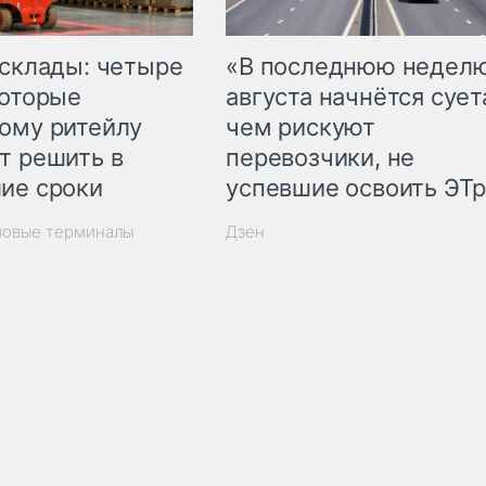
 склады: четыре
«В последнюю недел
которые
августа начнётся суета
ому ритейлу
чем рискуют
т решить в
перевозчики, не
ие сроки
успевшие освоить ЭТ
зовые терминалы
Дзен