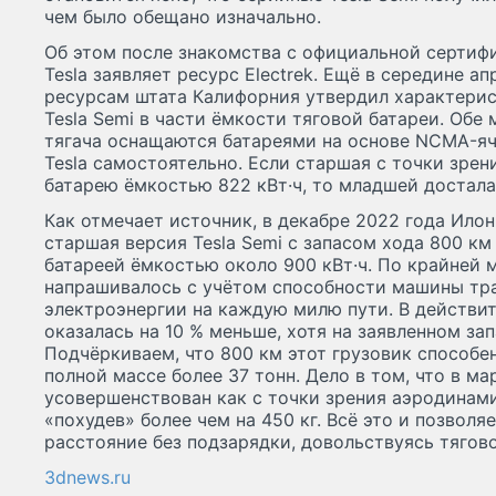
чем было обещано изначально.
Об этом после знакомства с официальной серти
Tesla заявляет ресурс Electrek. Ещё в середине 
ресурсам штата Калифорния утвердил характерис
Tesla Semi в части ёмкости тяговой батареи. Об
тягача оснащаются батареями на основе NCMA-яч
Tesla самостоятельно. Если старшая с точки зрен
батарею ёмкостью 822 кВт·ч, то младшей достала
Как отмечает источник, в декабре 2022 года Илон
старшая версия Tesla Semi с запасом хода 800 км
батареей ёмкостью около 900 кВт·ч. По крайней м
напрашивалось с учётом способности машины трат
электроэнергии на каждую милю пути. В действи
оказалась на 10 % меньше, хотя на заявленном зап
Подчёркиваем, что 800 км этот грузовик способе
полной массе более 37 тонн. Дело в том, что в ма
усовершенствован как с точки зрения аэродинами
«похудев» более чем на 450 кг. Всё это и позволя
расстояние без подзарядки, довольствуясь тягов
3dnews.ru