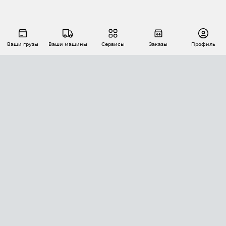
Ваши грузы
Ваши машины
Сервисы
Заказы
Профиль
АВТОМАТИЗАЦИЯ ПЕРЕВОЗОК
Площадки
Заказы
Торги
Тендеры
АТИ-Доки
GPS-мониторинг
АТИ Мессенджер
Цепочки грузов
API ATI.SU
ПОЛЕЗНОЕ
Расчет расстояний
БЕЗОПАСНОСТЬ
Академия ATI.SU
ATI.SU о безопасности
Звезды ATI.SU на вашем сайте
КОНТАКТЫ И ТАРИФЫ
Памятка по проверке контрагентов
Индекс ATI.SU FTL РФ