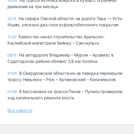
На трассе из Новосибирска в Кузбасс ограничат
14:34
движение на три месяца
На севере Омской области, на дороге Тара — Усть-
14:15
Ишим, уложено два слоя асфальтобетонного покрытия
Казахстан начал строительство Аральско-
11:32
Каспийской магистрали Бейнеу – Саксаульск
На автодороге Владимир – Муром – Арзамас в
08:15
Судогодском районе обновят 2,8 км полотна
В Свердловской области из-за паводка перекрыли
07.08
трассу Невьянск – Реж – Артемовский – Килачевское
В Бессоновке на трассе Пенза – Лунино проверили
07.08
ход капитального ремонта моста
Все новости