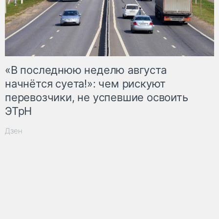
«В последнюю неделю августа
начнётся суета!»: чем рискуют
перевозчики, не успевшие освоить
ЭТрН
Дзен