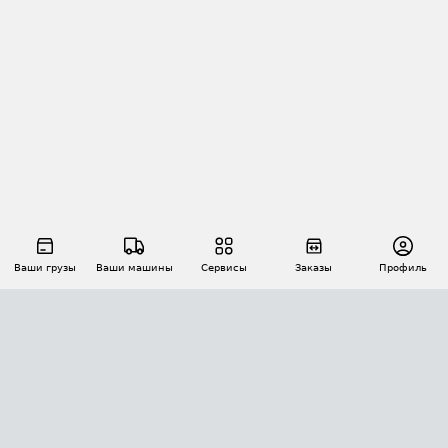
Ваши грузы
Ваши машины
Сервисы
Заказы
Профиль
АВТОМАТИЗАЦИЯ ПЕРЕВОЗОК
Площадки
Заказы
Торги
Тендеры
АТИ-Доки
GPS-мониторинг
АТИ Мессенджер
Цепочки грузов