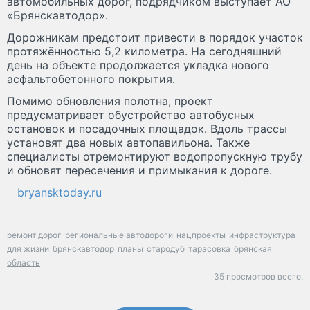
автомобильных дорог, подрядчиком выступает АО
«Брянскавтодор».
Дорожникам предстоит привести в порядок участок
протяжённостью 5,2 километра. На сегодняшний
день на объекте продолжается укладка нового
асфальтобетонного покрытия.
Помимо обновления полотна, проект
предусматривает обустройство автобусных
остановок и посадочных площадок. Вдоль трассы
установят два новых автопавильона. Также
специалисты отремонтируют водопропускную трубу
и обновят пересечения и примыкания к дороге.
bryansktoday.ru
ремонт дорог
региональные автодороги
нацпроекты
инфраструктура
для жизни
брянскавтодор
планы
стародуб
тарасовка
брянская
область
35 просмотров всего.