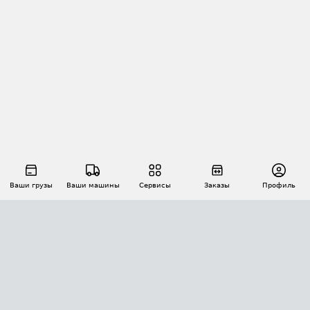
Ваши грузы
Ваши машины
Сервисы
Заказы
Профиль
АВТОМАТИЗАЦИЯ ПЕРЕВОЗОК
Площадки
Заказы
Торги
Тендеры
АТИ-Доки
GPS-мониторинг
АТИ Мессенджер
Цепочки грузов