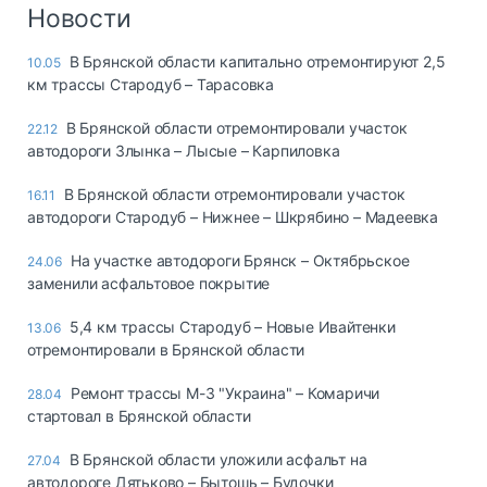
Логистика, грузы
Новости
Негабаритные и
В Брянской области капитально отремонтируют 2,5
10.05
опасные грузы
км трассы Стародуб – Тарасовка
Безопасность и
страхование
В Брянской области отремонтировали участок
22.12
автодороги Злынка – Лысые – Карпиловка
Таможня и ВЭД
В Брянской области отремонтировали участок
16.11
Склады и
автодороги Стародуб – Нижнее – Шкрябино – Мадеевка
грузовые
терминалы
На участке автодороги Брянск – Октябрьское
24.06
Коммерческий
заменили асфальтовое покрытие
транспорт
5,4 км трассы Стародуб – Новые Ивайтенки
13.06
Спецтехника
отремонтировали в Брянской области
Автосервис,
Ремонт трассы М-3 "Украина" – Комаричи
28.04
запчасти, шины
стартовал в Брянской области
Топливо, масла и
Дзен
автохимия
В Брянской области уложили асфальт на
27.04
автодороге Дятьково – Бытошь – Будочки