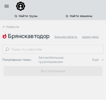
Найти грузы
Найти машины
← Новости
брянскавтодор
брянская область
ремонт дорог
региональные автодороги
Автомобильные
Популярные темы:
Ещё
грузоперевозки
Региональная
Все публикации
логистика
ЭДО, ИТ в
логистике
Дороги,
инфраструктура