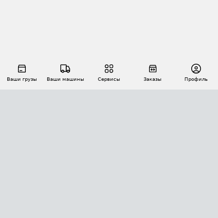
Ваши грузы
Ваши машины
Сервисы
Заказы
Профиль
АВТОМАТИЗАЦИЯ ПЕРЕВОЗОК
Площадки
Заказы
Торги
Тендеры
АТИ-Доки
GPS-мониторинг
АТИ Мессенджер
Цепочки грузов
API ATI.SU
ПОЛЕЗНОЕ
Расчет расстояний
БЕЗОПАСНОСТЬ