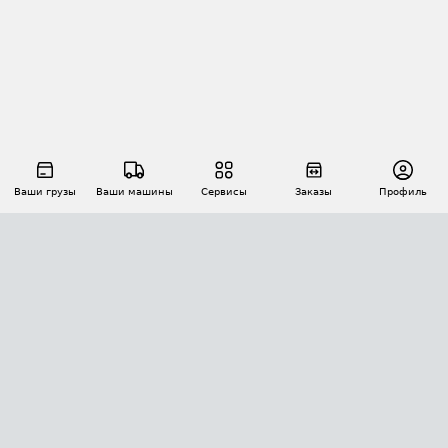
Ваши грузы
Ваши машины
Сервисы
Заказы
Профиль
АВТОМАТИЗАЦИЯ ПЕРЕВОЗОК
Площадки
Заказы
Торги
Тендеры
АТИ-Доки
GPS-мониторинг
АТИ Мессенджер
Цепочки грузов
API ATI.SU
ПОЛЕЗНОЕ