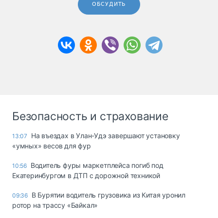
ОБСУДИТЬ
Безопасность и страхование
Ha въeздax в Улaн-Удэ зaвepшaют ycтaнoвкy
13:07
«yмныx» вecoв для фyp
Водитель фуры маркетплейса погиб под
10:56
Екатеринбургом в ДТП с дорожной техникой
В Бурятии водитель грузовика из Китая уронил
09:36
ротор на трассу «Байкал»