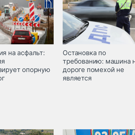
Остановка по
я на асфальт:
требованию: машина 
ия
дороге помехой не
зирует опорную
является
ог