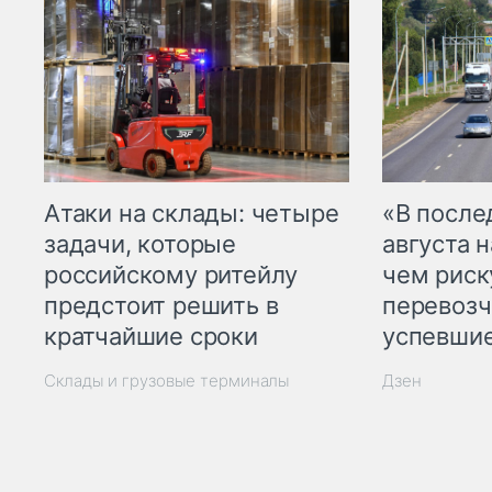
Атаки на склады: четыре
«В посл
задачи, которые
августа н
российскому ритейлу
чем рис
предстоит решить в
перевозч
кратчайшие сроки
успевшие
Склады и грузовые терминалы
Дзен