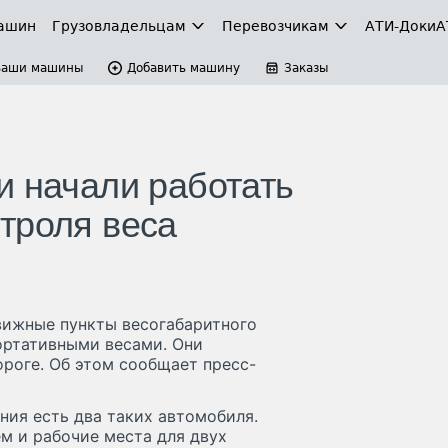
ашин
Грузовладельцам
Перевозчикам
АТИ-Доки
А
Ваши машины
Добавить машину
Заказы
и начали работать
троля веса
вижные пункты весогабаритного
ортативными весами. Они
ороге. Об этом сообщает пресс-
ния есть два таких автомобиля.
м и рабочие места для двух