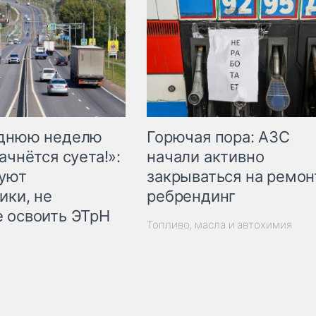
Горючая пора: АЗС
еднюю неделю
начали активно
ачнётся суета!»:
закрываться на ремон
куют
ребрендинг
ики, не
 освоить ЭТрН
Топливо, масла и автохимия