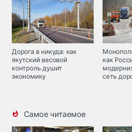
Дорога в никуда: как
Монополи
якутский весовой
как Росс
контроль душит
модерни
экономику
сеть дор
Самое читаемое