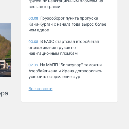
грузов по навигационным пломбам на
весь автотранзит
Грузооборот пункта пропуска
03.08
Кани-Курган с начала года вырос более
чем вдвое
В ЕАЭС стартовал второй этап
03.08
отслеживания грузов по
навигационным пломбам
На МАПП "Билясувар" таможни
02.08
Азербайджана и Ирана договорились
ускорить оформление фур
Все новости
ора