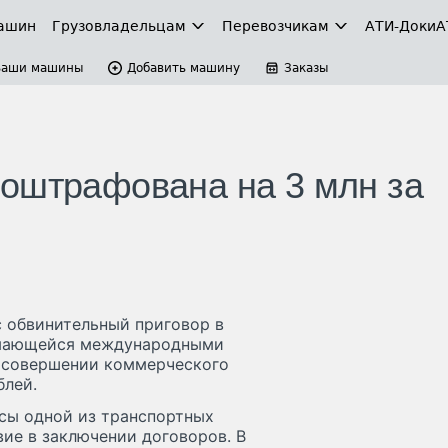
ашин
Грузовладельцам
Перевозчикам
АТИ-Доки
А
Ваши машины
Добавить машину
Заказы
оштрафована на 3 млн за
 обвинительный приговор в
имающейся международными
в совершении коммерческого
блей.
есы одной из транспортных
вие в заключении договоров. В