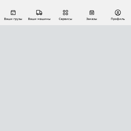
Ваши грузы
Ваши машины
Сервисы
Заказы
Профиль
АВТОМАТИЗАЦИЯ ПЕРЕВОЗОК
Площадки
Заказы
Торги
Тендеры
АТИ-Доки
GPS-мониторинг
АТИ Мессенджер
Цепочки грузов
API ATI.SU
ПОЛЕЗНОЕ
Расчет расстояний
БЕЗОПАСНОСТЬ
Академия ATI.SU
ATI.SU о безопасности
Звезды ATI.SU на вашем сайте
КОНТАКТЫ И ТАРИФЫ
Памятка по проверке контрагентов
Индекс ATI.SU FTL РФ
О системе ATI.SU
Светофор+
Средние ставки
ИНФОРМАЦИЯ