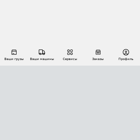
Ваши грузы
Ваши машины
Сервисы
Заказы
Профиль
АВТОМАТИЗАЦИЯ ПЕРЕВОЗОК
Площадки
Заказы
Торги
Тендеры
АТИ-Доки
GPS-мониторинг
АТИ Мессенджер
Цепочки грузов
API ATI.SU
ПОЛЕЗНОЕ