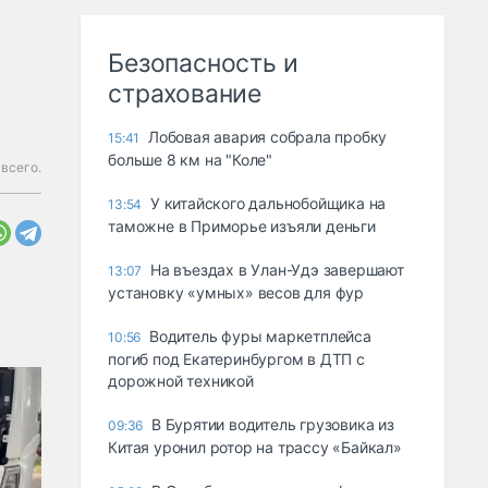
Безопасность и
страхование
Лобовая авария собрала пробку
15:41
больше 8 км на "Коле"
всего.
У китайского дальнобойщика на
13:54
таможне в Приморье изъяли деньги
Ha въeздax в Улaн-Удэ зaвepшaют
13:07
ycтaнoвкy «yмныx» вecoв для фyp
Водитель фуры маркетплейса
10:56
погиб под Екатеринбургом в ДТП с
дорожной техникой
В Бурятии водитель грузовика из
09:36
Китая уронил ротор на трассу «Байкал»