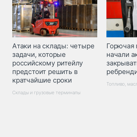
Горючая 
Атаки на склады: четыре
начали а
задачи, которые
закрыват
российскому ритейлу
ребренд
предстоит решить в
кратчайшие сроки
Топливо, мас
Склады и грузовые терминалы