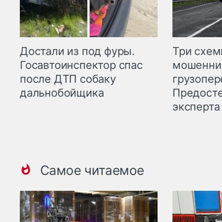
Три схе
Достали из под фуры.
мошенни
Госавтоинспектор спас
грузопер
после ДТП собаку
Предост
дальнобойщика
эксперта
Самое читаемое