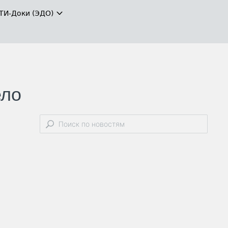
ТИ-Доки (ЭДО)
ело