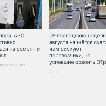
пора: АЗС
«В последнюю недел
ктивно
августа начнётся суета
ься на ремонт и
чем рискуют
инг
перевозчики, не
успевшие освоить ЭТ
ла и автохимия
Дзен