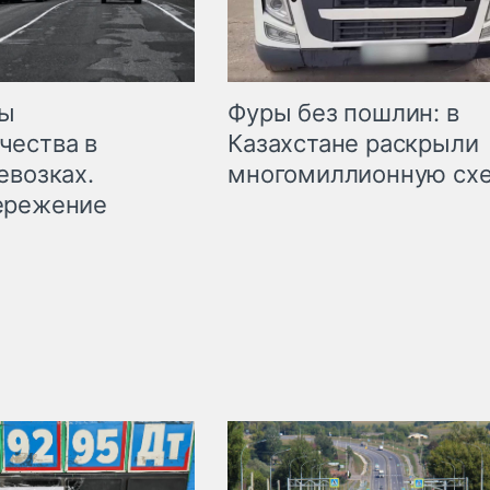
мы
Фуры без пошлин: в
чества в
Казахстане раскрыли
евозках.
многомиллионную сх
ережение