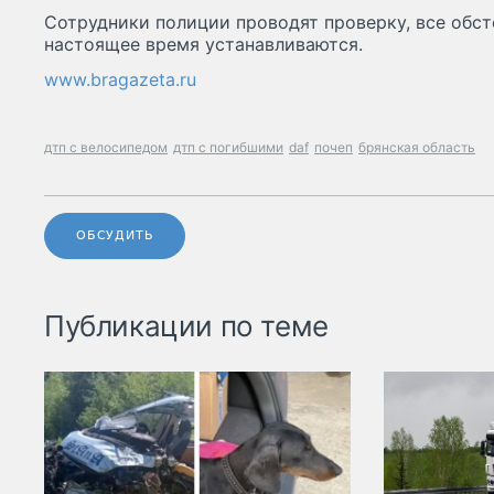
Сотрудники полиции проводят проверку, все обст
настоящее время устанавливаются.
www.bragazeta.ru
дтп с велосипедом
дтп с погибшими
daf
почеп
брянская область
ОБСУДИТЬ
Публикации по теме