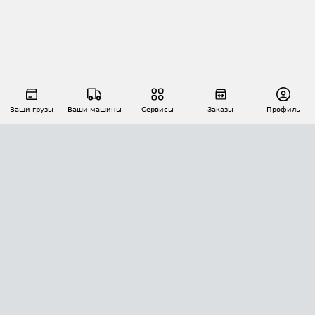
Ваши грузы
Ваши машины
Сервисы
Заказы
Профиль
АВТОМАТИЗАЦИЯ ПЕРЕВОЗОК
Площадки
Заказы
Торги
Тендеры
АТИ-Доки
GPS-мониторинг
АТИ Мессенджер
Цепочки грузов
API ATI.SU
ПОЛЕЗНОЕ
Расчет расстояний
БЕЗОПАСНОСТЬ