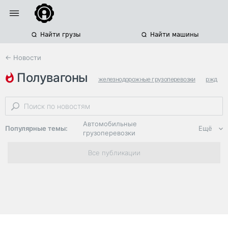
Найти грузы
Найти машины
← Новости
полувагоны
железнодорожные грузоперевозки
ржд
железнодорожные операторы
Автомобильные
Популярные темы:
Ещё
грузоперевозки
Региональная
Все публикации
логистика
ЭДО, ИТ в
логистике
Дороги,
инфраструктура