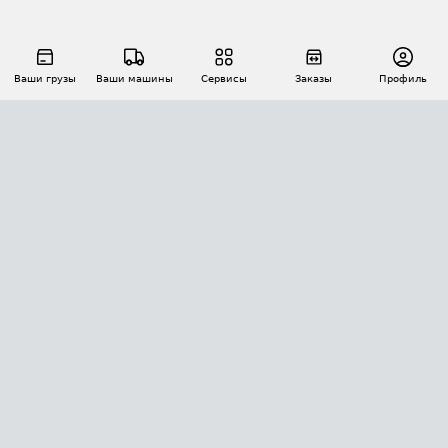
Ваши грузы
Ваши машины
Сервисы
Заказы
Профиль
АВТОМАТИЗАЦИЯ ПЕРЕВОЗОК
Площадки
Заказы
Торги
Тендеры
АТИ-Доки
GPS-мониторинг
АТИ Мессенджер
Цепочки грузов
API ATI.SU
ПОЛЕЗНОЕ
Расчет расстояний
БЕЗОПАСНОСТЬ
Академия ATI.SU
ATI.SU о безопасности
Звезды ATI.SU на вашем сайте
КОНТАКТЫ И ТАРИФЫ
Памятка по проверке контрагентов
Индекс ATI.SU FTL РФ
О системе ATI.SU