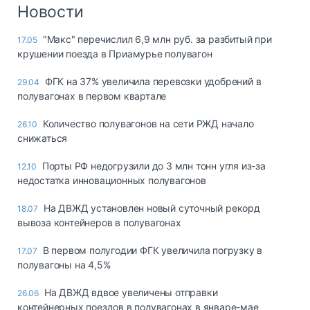
Логистика, грузы
Новости
Негабаритные и
"Макс" перечислил 6,9 млн руб. за разбитый при
17.05
опасные грузы
крушении поезда в Приамурье полувагон
Безопасность и
страхование
ФГК на 37% увеличила перевозки удобрений в
29.04
полувагонах в первом квартале
Таможня и ВЭД
Количество полувагонов на сети РЖД начало
26.10
Склады и
снижаться
грузовые
терминалы
Порты РФ недогрузили до 3 млн тонн угля из-за
12.10
Коммерческий
недостатка инновационных полувагонов
транспорт
На ДВЖД установлен новый суточный рекорд
18.07
Спецтехника
вывоза контейнеров в полувагонах
Автосервис,
В первом полугодии ФГК увеличила погрузку в
17.07
запчасти, шины
полувагоны на 4,5%
Топливо, масла и
Дзен
автохимия
На ДВЖД вдвое увеличены отправки
26.06
контейнерных поездов в полувагонах в январе-мае