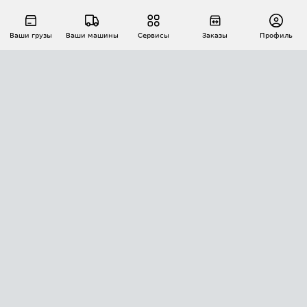
Ваши грузы
Ваши машины
Сервисы
Заказы
Профиль
АВТОМАТИЗАЦИЯ ПЕРЕВОЗОК
Площадки
Заказы
Торги
Тендеры
АТИ-Доки
GPS-мониторинг
АТИ Мессенджер
Цепочки грузов
API ATI.SU
ПОЛЕЗНОЕ
Расчет расстояний
БЕЗОПАСНОСТЬ
Академия ATI.SU
ATI.SU о безопасности
Звезды ATI.SU на вашем сайте
КОНТАКТЫ И ТАРИФЫ
Памятка по проверке контрагентов
Индекс ATI.SU FTL РФ
О системе ATI.SU
Светофор+
Средние ставки
ИНФОРМАЦИЯ
Контактная информация