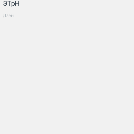
ЭТрН
Дзен