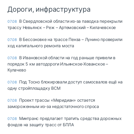
Дороги, инфраструктура
В Свердловской области из-за паводка перекрыли
07.08
трассу Невьянск – Реж – Артемовский – Килачевское
В Бессоновке на трассе Пенза – Лунино проверили
07.08
ход капитального ремонта моста
В Ивановской области на год раньше привели в
07.08
порядок 5 км автодороги Ильинское-Хованское –
Кулачево
Под Тосно блокировали доступ самосвалов ещё на
07.08
одну стройплощадку ВСМ
Проект трассы «Меридиан» остается
07.08
замороженным из-за недостаточного спроса
Минтранс предлагает тратить средства дорожных
07.08
фондов на защиту трасс от БПЛА