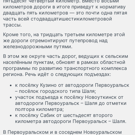
пятьдесят четвёртый километр. Вместо восьми
километров дороги в итоге приведут к нормативу
двадцать пять километров — это почти одна пятая
часть всей стодвадцатишестикилометровой
трассы.
Кроме того, на тридцать третьем километре этой
же дороги отремонтируют путепровод над
железнодорожными путями.
В этом же округе часть дорог, ведущих к сельским
населённым пунктам, обновят в рамках областной
программы по развитию транспортного комплекса
региона. Речь идёт о следующих подъездах:
к посёлку Кузино от автодороги Первоуральск
– посёлок городского типа Шаля;
участок подъезда к посёлку Новоуткинск от
автодороги Первоуральск – Шаля до отметки
полтора километра;
к посёлку Сабик от шестьдесят второго
километра автодороги Первоуральск – Шаля.
В Первоуральском и в соседнем Новоуральском