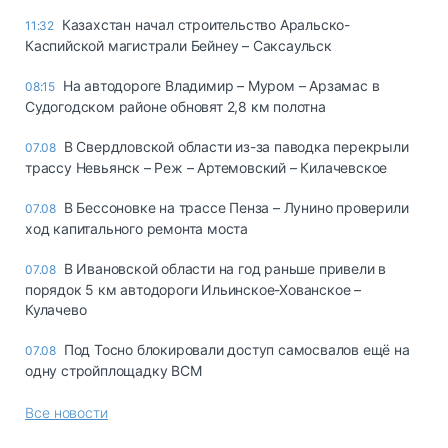
Казахстан начал строительство Аральско-
11:32
Каспийской магистрали Бейнеу – Саксаульск
На автодороге Владимир – Муром – Арзамас в
08:15
Судогодском районе обновят 2,8 км полотна
В Свердловской области из-за паводка перекрыли
07.08
трассу Невьянск – Реж – Артемовский – Килачевское
В Бессоновке на трассе Пенза – Лунино проверили
07.08
ход капитального ремонта моста
В Ивановской области на год раньше привели в
07.08
порядок 5 км автодороги Ильинское-Хованское –
Кулачево
Под Тосно блокировали доступ самосвалов ещё на
07.08
одну стройплощадку ВСМ
Все новости