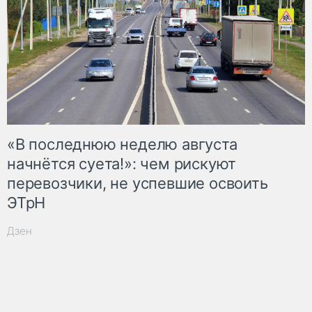
«В последнюю неделю августа
начнётся суета!»: чем рискуют
перевозчики, не успевшие освоить
ЭТрН
Дзен