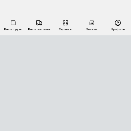
Ваши грузы
Ваши машины
Сервисы
Заказы
Профиль
АВТОМАТИЗАЦИЯ ПЕРЕВОЗОК
Площадки
Заказы
Торги
Тендеры
АТИ-Доки
GPS-мониторинг
АТИ Мессенджер
Цепочки грузов
API ATI.SU
ПОЛЕЗНОЕ
Расчет расстояний
БЕЗОПАСНОСТЬ
Академия ATI.SU
ATI.SU о безопасности
Звезды ATI.SU на вашем сайте
КОНТАКТЫ И ТАРИФЫ
Памятка по проверке контрагентов