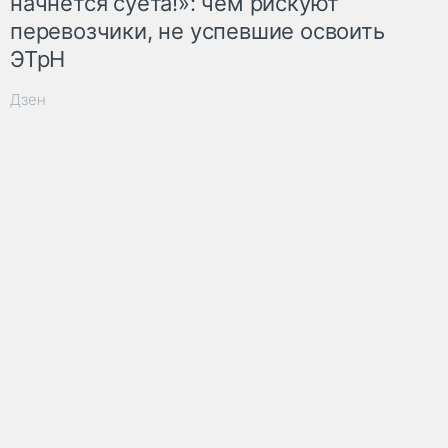
начнётся суета!»: чем рискуют
перевозчики, не успевшие освоить
ЭТрН
Дзен